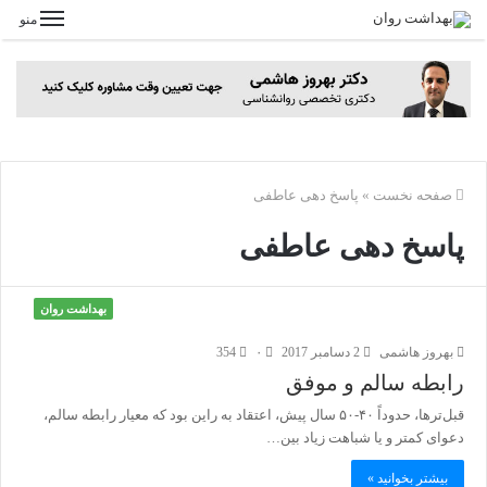
منو
صفحه نخست
»
پاسخ دهی عاطفی
پاسخ دهی عاطفی
بهداشت روان
بهروز هاشمی
2 دسامبر 2017
۰
354
رابطه سالم و موفق
قبل‌ترها، حدوداً ۴٠-۵٠ سال پیش، اعتقاد به راین بود که معیار رابطه سالم،
دعوای کمتر و یا شباهت زیاد بین…
بیشتر بخوانید »